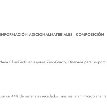
INFORMACIÓN ADICIONAL
MATERIALES - COMPOSICIÓN
tada CloudTec® en espuma Zero-Gravity. Diseñada para proporcion
n un 44% de materiales reciclados, una malla antimicrobiana trans