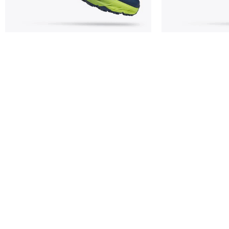
Zapatilla Hoka M SpeedGoat 5 Outer
Zapatilla Hoka W
Space (1123157 OSBN)
Impress (
Calzado
Ca
105,00
€
15
150,00
€
SELECCIONAR OPCIONES
SELECCIO
ONESP
Onesport
Tienda
Servicios
Contacto
Galería