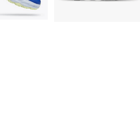
 SpeedGoat 5 Purple
On Cloud 5 Men Kelp | Shadow
1123158 PIBN)
(59.98559 M)
lzado
Calzado
0,00
€
142,00
€
NAR OPCIONES
SELECCIONAR OPCIONES
ORT
CENTROS
AVISO 
Club Duva
Aviso leg
Nu’u
Política
Actividades Deportivas
Política 
Municipales Pollença
reembols
Piscina Pollença