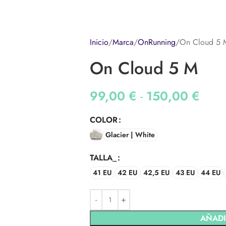
Inicio
Marca
OnRunning
On Cloud 5 
On Cloud 5 M
99,00
€
-
150,00
€
COLOR
Glacier | White
TALLA_
41 EU
42 EU
42,5 EU
43 EU
44 EU
AÑADI