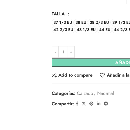
TALLA_
37 1/3 EU
38 EU
38 2/3 EU
39 1/3 E
42 2/3 EU
43 1/3 EU
44 EU
44 2/3 
AÑADI
Add to compare
Añadir a la
Categorías:
Calzado
,
Nnormal
Compartir: