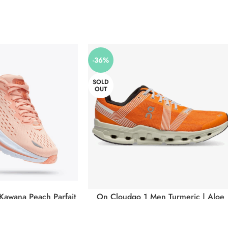
-36%
SOLD
OUT
Kawana Peach Parfait
On Cloudgo 1 Men Turmeric | Aloe
164 PPSC)
(55.98631 M)