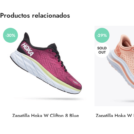
Productos relacionados
-30%
-29%
SOLD
OUT
Zapatilla Hoka W Clifton 8 Blue
Zapatilla Hoka W 
Graphite (1119394 BGIR)
(1123