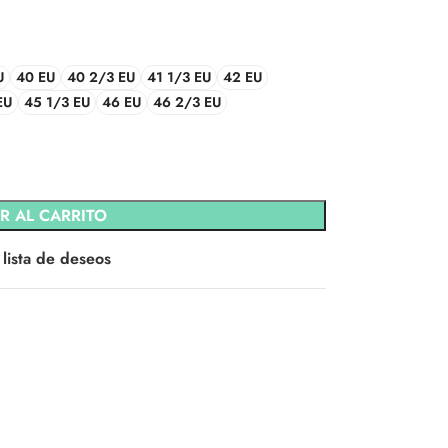
U
40 EU
40 2/3 EU
41 1/3 EU
42 EU
EU
45 1/3 EU
46 EU
46 2/3 EU
R AL CARRITO
 lista de deseos