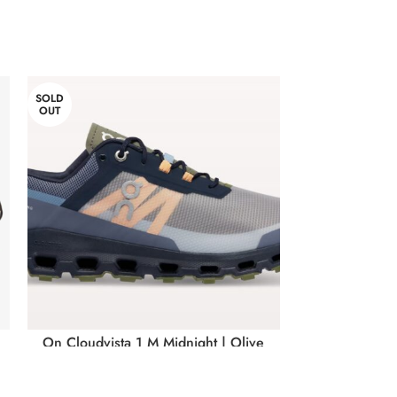
SOLD
-46%
OUT
SOLD
OUT
On Cloudvista 1 M Midnight | Olive
On Cloudvista
(64.98593 M)
(6