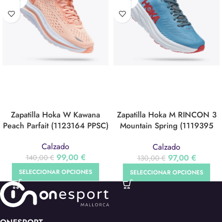
OUT
OUT
Zapatilla Hoka W Kawana
Zapatilla Hoka M RINCON 3
Peach Parfait (1123164 PPSC)
Mountain Spring (1119395
MSSS)
Calzado
Calzado
99,00
€
97,00
€
140,00
€
130,00
€
SELECCIONAR OPCIONES
SELECCIONAR OPCIONES