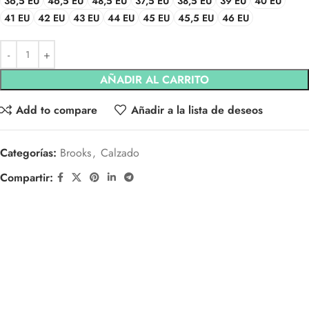
36,5 EU
46,5 EU
48,5 EU
37,5 EU
38,5 EU
39 EU
40 EU
41 EU
42 EU
43 EU
44 EU
45 EU
45,5 EU
46 EU
AÑADIR AL CARRITO
Add to compare
Añadir a la lista de deseos
Categorías:
Brooks
,
Calzado
Compartir: