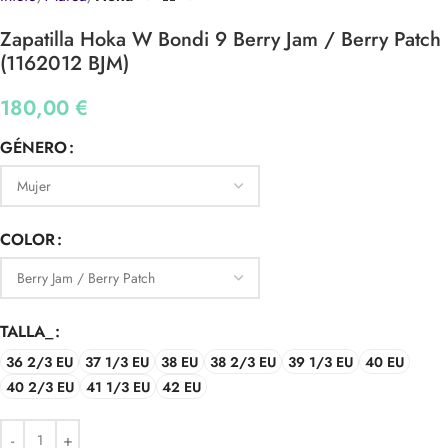
Zapatilla Hoka W Bondi 9 Berry Jam / Berry Patch
(1162012 BJM)
180,00
€
GÉNERO
COLOR
TALLA_
36 2/3 EU
37 1/3 EU
38 EU
38 2/3 EU
39 1/3 EU
40 EU
40 2/3 EU
41 1/3 EU
42 EU