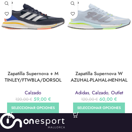
SOLD
SOLD
OUT
OUT
Zapatilla Supernova + M
Zapatilla Supernova W
TINLEY/FTWBLA/DORSOL
AZUHAL-PLAHAL-MENHAL
(FZ2488)
(S42719)
Calzado
Adidas
,
Calzado
,
Outlet
59,00
€
60,00
€
120,00
€
120,00
€
SELECCIONAR OPCIONES
SELECCIONAR OPCIONES