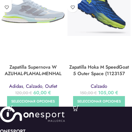
Zapatilla Supernova W
Zapatilla Hoka M SpeedGoat
AZUHAL-PLAHAL-MENHAL
5 Outer Space (1123157
(S42719)
OSBN)
Adidas
,
Calzado
,
Outlet
Calzado
60,00
€
105,00
€
120,00
€
150,00
€
SELECCIONAR OPCIONES
SELECCIONAR OPCIONES
ONESPORT