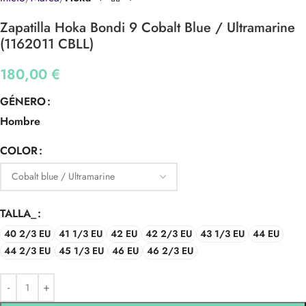
Zapatilla Hoka Bondi 9 Cobalt Blue / Ultramarine
(1162011 CBLL)
180,00
€
GÉNERO
Hombre
COLOR
TALLA_
40 2/3 EU
41 1/3 EU
42 EU
42 2/3 EU
43 1/3 EU
44 EU
44 2/3 EU
45 1/3 EU
46 EU
46 2/3 EU