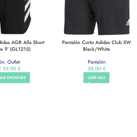
didas AGR Alla Short
Pantalón Corto Adidas Club SW
e 9′ (GL1215)
Black/White
ón
,
Outlet
Pantalón
39,00
€
38,00
€
€
NAR OPCIONES
LEER MÁS
ORT
CENTROS
AVISO 
Club Duva
Aviso leg
Nu’u
Política
Actividades Deportivas
Política 