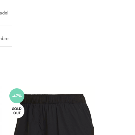
adel
mbre
SOLD
-47%
OUT
SOLD
OUT