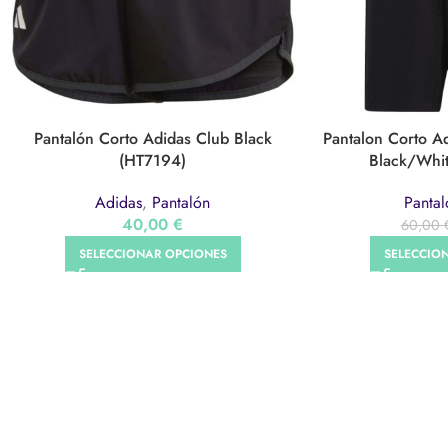
Pantalón Corto Adidas Club Black
Pantalon Corto A
(HT7194)
Black/Whit
Adidas
,
Pantalón
Pantal
40,00
€
60,00
SELECCIONAR OPCIONES
SELECCIO
ONESP
Onesport
Tienda
Servicios