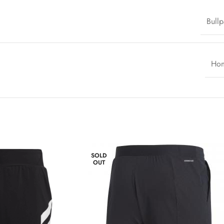
Bullp
Ho
SOLD
OUT