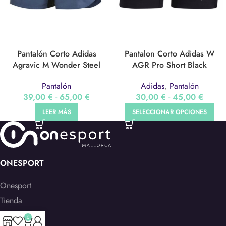
Pantalón Corto Adidas
Pantalon Corto Adidas W
Agravic M Wonder Steel
AGR Pro Short Black
(HF9284)
(GL1200)
Pantalón
Adidas
,
Pantalón
39,00
€
-
65,00
€
30,00
€
-
45,00
€
LEER MÁS
SELECCIONAR OPCIONES
ONESPORT
Onesport
Tienda
Servicios
0