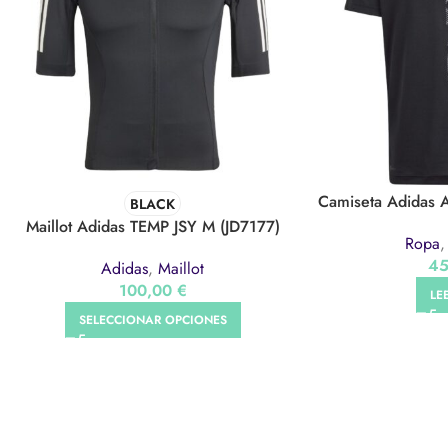
Camiseta Adidas
BLACK
Maillot Adidas TEMP JSY M (JD7177)
Ropa
4
Adidas
,
Maillot
100,00
€
LE
SELECCIONAR OPCIONES
ONESP