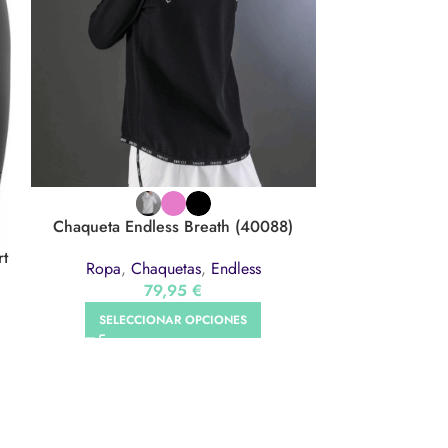
Tank Top
Chaqueta Endless Breath (40088)
rt
108
Ropa
,
Chaquetas
,
Endless
79,95
€
SELEC
SELECCIONAR OPCIONES
LEGAL
CONTACTO