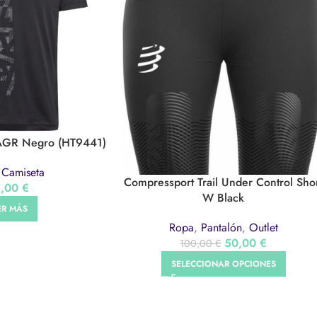
 AGR Negro (HT9441)
,
Camiseta
Compressport Trail Under Control Sho
5,00
€
W Black
ER MÁS
Ropa
,
Pantalón
,
Outlet
50,00
€
100,00
€
SELECCIONAR OPCIONES
ORT
CENTROS
AVISO 