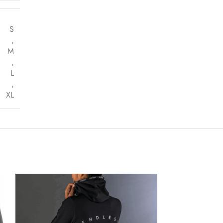
S
,
M
,
L
,
XL
-45%