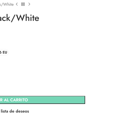
k/White
ack/White
6 EU
R AL CARRITO
 lista de deseos