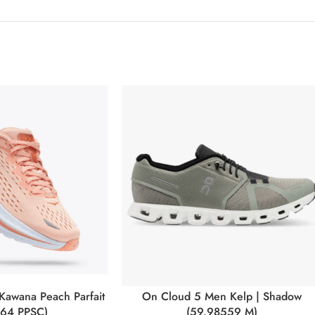
Kawana Peach Parfait
On Cloud 5 Men Kelp | Shadow
164 PPSC)
(59.98559 M)