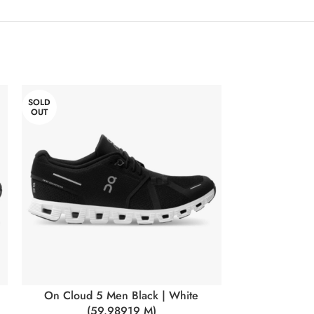
SOLD
-34%
OUT
On Cloud 5 Men Black | White
Cloudfl
(59.98919 M)