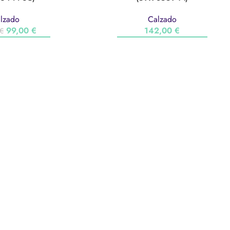
lzado
Calzado
99,00
€
142,00
€
€
NAR OPCIONES
SELECCIONAR OPCIONES
ORT
CENTROS
AVISO 
Club Duva
Aviso leg
Nu’u
Política
Actividades Deportivas
Política 
Municipales Pollença
reembols
Piscina Pollença
Piscina Capdepera
on nosotros
Mou-te