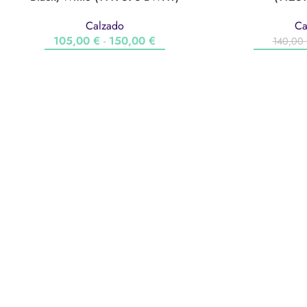
Calzado
Ca
105,00
€
-
150,00
€
140,00
SELECCIONAR OPCIONES
SELECCIO
ONESP
Onesport
Tienda
Servicios
Contacto
Galería
Trabaja c
®Onesport Mallorca 2022. Tots els drets reservats
.