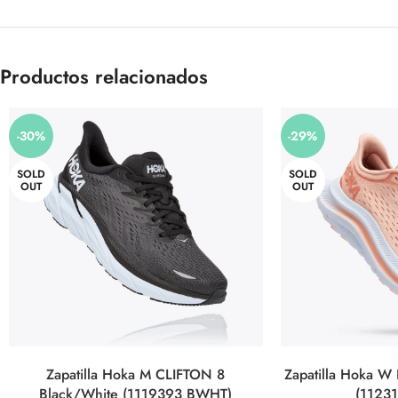
Productos relacionados
-30%
-29%
SOLD
SOLD
OUT
OUT
Zapatilla Hoka M CLIFTON 8
Zapatilla Hoka W 
Black/White (1119393 BWHT)
(1123