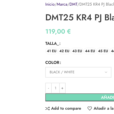
Inicio
Marca
DMT
DMT25 KR4 PJ Blac
DMT25 KR4 PJ Bl
119,00
€
TALLA_
41 EU
42 EU
43 EU
44 EU
45 EU
4
COLOR
AÑADI
Add to compare
Añadir a la