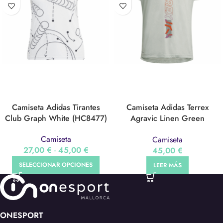
Camiseta Adidas Tirantes
Camiseta Adidas Terrex
Club Graph White (HC8477)
Agravic Linen Green
(HI6196)
Camiseta
Camiseta
27,00
€
-
45,00
€
45,00
€
SELECCIONAR OPCIONES
LEER MÁS
ONESPORT