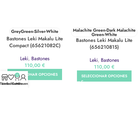
Malachite Green-Dark Malachite
GreyGreen-Silver-White
Green-White
Bastones Leki Makalu Lite
Bastones Leki Makalu Lite
Compact (65621082C)
(65621081S)
Leki
,
Bastones
Leki
,
Bastones
110,00
€
110,00
€
SELECCIONAR OPCIONES
0
SELECCIONAR OPCIONES
Tienda
Lista deseos
Carrito
Mi cuenta