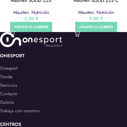
Maurten SOLID 225
Maurten SOLID 225 C
Maurten
,
Nutrición
Maurten
,
Nutrición
3,50
€
3,50
€
AÑADIR AL CARRITO
AÑADIR AL CARRITO
ONESPORT
Onesport
Tienda
Servicios
Contacto
Galería
Trabaja con nosotros
CENTROS