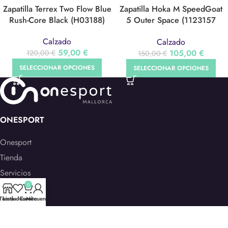
Zapatilla Terrex Two Flow Blue
Zapatilla Hoka M SpeedGoat
Rush-Core Black (H03188)
5 Outer Space (1123157
OSBN)
Calzado
Calzado
59,00
€
105,00
€
120,00
€
150,00
€
SELECCIONAR OPCIONES
SELECCIONAR OPCIONES
ONESPORT
Onesport
Tienda
Servicios
0
Contacto
Tienda
Lista deseos
Carrito
Mi cuenta
Galería
Trabaja con nosotros