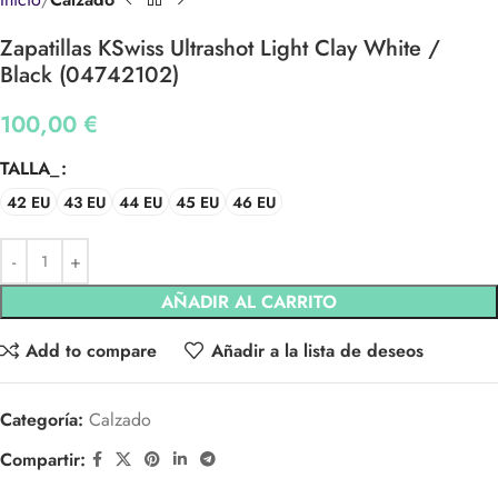
Zapatillas KSwiss Ultrashot Light Clay White /
Black (04742102)
100,00
€
TALLA_
42 EU
43 EU
44 EU
45 EU
46 EU
AÑADIR AL CARRITO
Add to compare
Añadir a la lista de deseos
Categoría:
Calzado
Compartir: