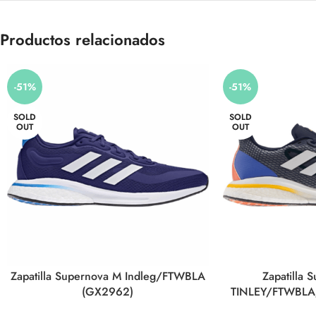
Productos relacionados
-51%
-51%
SOLD
SOLD
OUT
OUT
Zapatilla Supernova M Indleg/FTWBLA
Zapatilla 
(GX2962)
TINLEY/FTWBLA