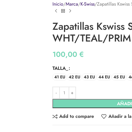
Inicio
Marca
K-Swiss
Zapatillas Kswi
Zapatillas Kswiss
WHT/TEAL/PRIM 
100,00
€
TALLA_
41 EU
42 EU
43 EU
44 EU
45 EU
4
AÑADI
Add to compare
Añadir a la