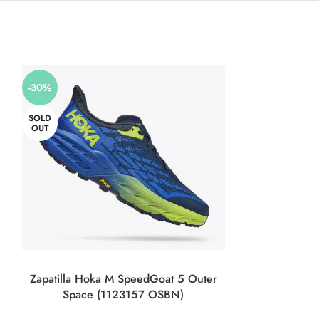
-30%
SOLD
OUT
Zapatilla Hoka M SpeedGoat 5 Outer
Zapatilla Hok
Space (1123157 OSBN)
Impress