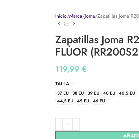
Inicio
Marca
Joma
Zapatillas Joma 
Zapatillas Joma 
FLÚOR (RR200S2
119,99
€
TALLA_
37 EU
38 EU
39 EU
40 EU
40,5 EU
44,5 EU
45 EU
46 EU
AÑADI