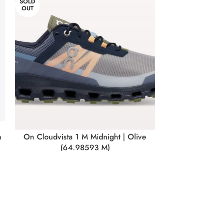
SOLD
-50%
OUT
SOLD
OUT
n
On Cloudvista 1 M Midnight | Olive
On Cloudgo 1
(64.98593 M)
(
OnRunning
,
Calzado
149,95
€
75,0
SELECCIONAR OPCIONES
SELEC