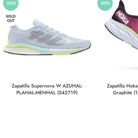
-50%
-30%
SOLD
OUT
Zapatilla Supernova W AZUHAL-
Zapatilla Hoka
PLAHAL-MENHAL (S42719)
Graphite (
Adidas
,
Calzado
,
Outlet
Ca
60,00
€
98,00
€
120,00
€
SELECCIONAR OPCIONES
SELECCIO