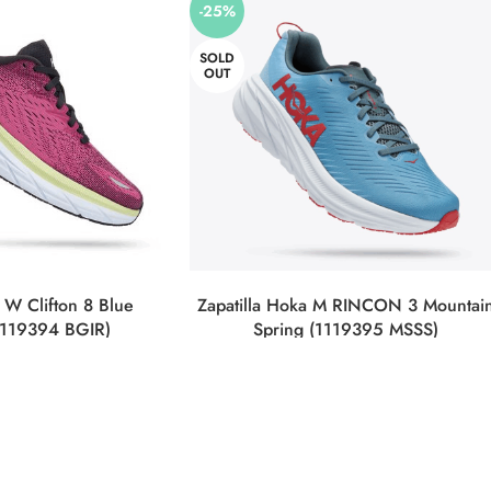
-25%
SOLD
OUT
 W Clifton 8 Blue
Zapatilla Hoka M RINCON 3 Mountai
1119394 BGIR)
Spring (1119395 MSSS)
lzado
Calzado
-
140,00
€
97,00
€
130,00
€
NAR OPCIONES
SELECCIONAR OPCIONES