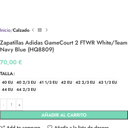
Inicio
Calzado
Zapatillas Adidas GameCourt 2 FTWR White/Team
Navy Blue (HQ8809)
70,00
€
TALLA
40 EU
40 2/3 EU
41 1/3 EU
42 EU
42 2/3 EU
43 1/3 EU
44 EU
44 2/3 EU
AÑADIR AL CARRITO
Add to compare
Añadir a la lista de deseos