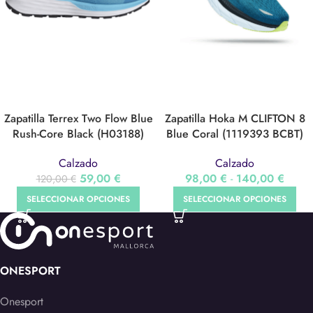
Zapatilla Terrex Two Flow Blue
Zapatilla Hoka M CLIFTON 8
Rush-Core Black (H03188)
Blue Coral (1119393 BCBT)
Calzado
Calzado
59,00
€
98,00
€
-
140,00
€
120,00
€
SELECCIONAR OPCIONES
SELECCIONAR OPCIONES
ONESPORT
Onesport