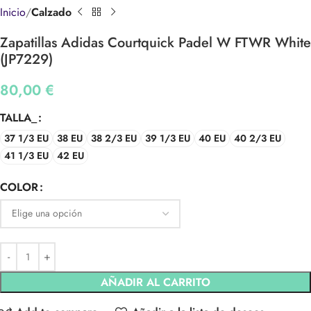
Inicio
Calzado
Zapatillas Adidas Courtquick Padel W FTWR White
(JP7229)
80,00
€
TALLA_
37 1/3 EU
38 EU
38 2/3 EU
39 1/3 EU
40 EU
40 2/3 EU
41 1/3 EU
42 EU
COLOR
AÑADIR AL CARRITO