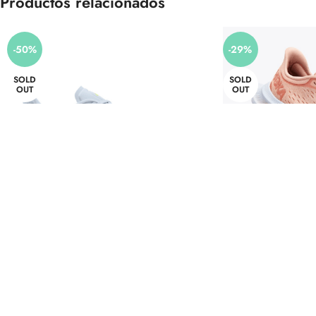
Productos relacionados
-50%
-29%
SOLD
SOLD
OUT
OUT
Zapatilla Supernova W AZUHAL-
Zapatilla Hoka W 
PLAHAL-MENHAL (S42719)
(1123
Adidas
,
Calzado
,
Outlet
Ca
60,00
€
120,00
€
140,00