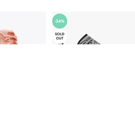
-34%
SOLD
OUT
Kawana Peach Parfait
Cloudflow Alloy | Magnet M
164 PPSC)
Calzado
lzado
99,00
€
150,00
€
99,00
€
€
SELECCIONAR OPCIONES