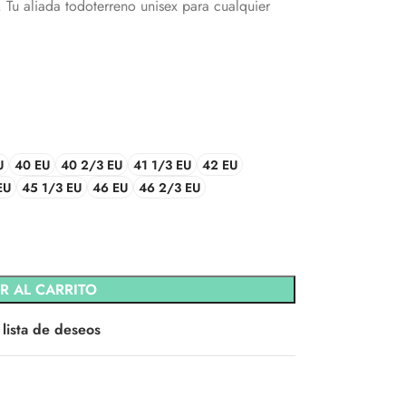
u aliada todoterreno unisex para cualquier
U
40 EU
40 2/3 EU
41 1/3 EU
42 EU
EU
45 1/3 EU
46 EU
46 2/3 EU
R AL CARRITO
 lista de deseos