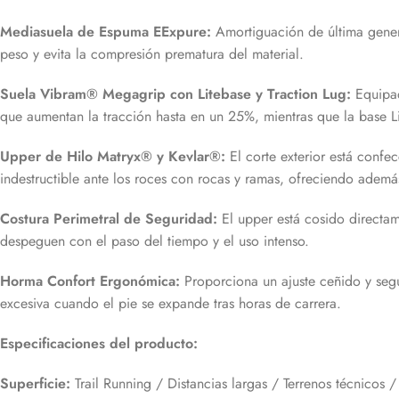
Mediasuela de Espuma EExpure:
Amortiguación de última genera
peso y evita la compresión prematura del material.
Suela Vibram® Megagrip con Litebase y Traction Lug:
Equipad
que aumentan la tracción hasta en un 25%, mientras que la base L
Upper de Hilo Matryx® y Kevlar®:
El corte exterior está confe
indestructible ante los roces con rocas y ramas, ofreciendo además
Costura Perimetral de Seguridad:
El upper está cosido directame
despeguen con el paso del tiempo y el uso intenso.
Horma Confort Ergonómica:
Proporciona un ajuste ceñido y segur
excesiva cuando el pie se expande tras horas de carrera.
Especificaciones del producto:
Superficie:
Trail Running / Distancias largas / Terrenos técnicos /