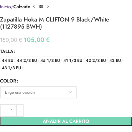
Inicio
Calzado
Zapatilla Hoka M CLIFTON 9 Black/White
(1127895 BWH)
105,00
€
150,00
€
TALLA
44 EU
44 2/3 EU
45 1/3 EU
41 1/3 EU
42 2/3 EU
42 EU
43 1/3 EU
COLOR
AÑADIR AL CARRITO