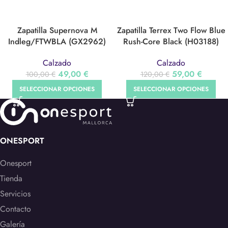
Zapatilla Supernova M
Zapatilla Terrex Two Flow Blue
Indleg/FTWBLA (GX2962)
Rush-Core Black (H03188)
Calzado
Calzado
49,00
€
59,00
€
100,00
€
120,00
€
SELECCIONAR OPCIONES
SELECCIONAR OPCIONES
ONESPORT
Onesport
Tienda
Servicios
Contacto
Galería