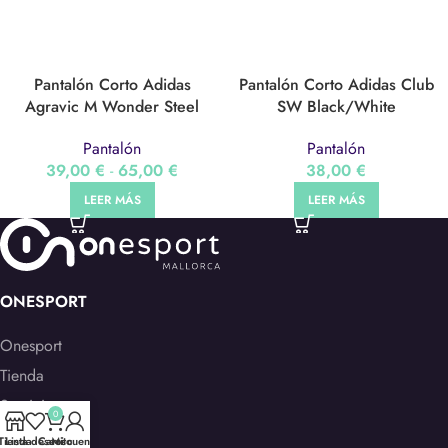
Pantalón Corto Adidas
Pantalón Corto Adidas Club
Agravic M Wonder Steel
SW Black/White
(HF9284)
Pantalón
Pantalón
38,00
€
39,00
€
-
65,00
€
LEER MÁS
LEER MÁS
ONESPORT
Onesport
Tienda
Servicios
0
Contacto
Tienda
Lista deseos
Carrito
Mi cuenta