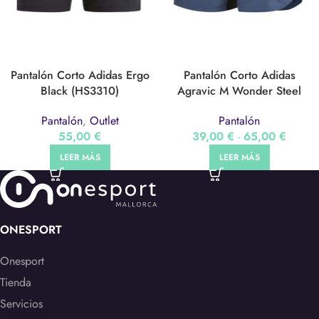
Pantalón Corto Adidas Ergo
Pantalón Corto Adidas
Black (HS3310)
Agravic M Wonder Steel
(HF9284)
Pantalón
,
Outlet
Pantalón
55,00
€
39,00
€
-
65,00
€
LEER MÁS
LEER MÁS
ONESPORT
Onesport
Tienda
Servicios