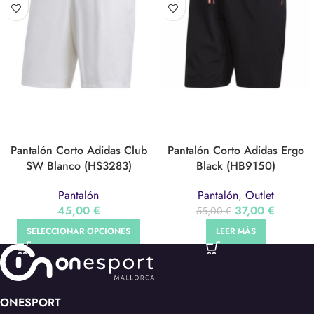
Pantalón Corto Adidas Club
Pantalón Corto Adidas Ergo
SW Blanco (HS3283)
Black (HB9150)
Pantalón
Pantalón
,
Outlet
45,00
€
37,00
€
55,00
€
SELECCIONAR OPCIONES
LEER MÁS
ONESPORT