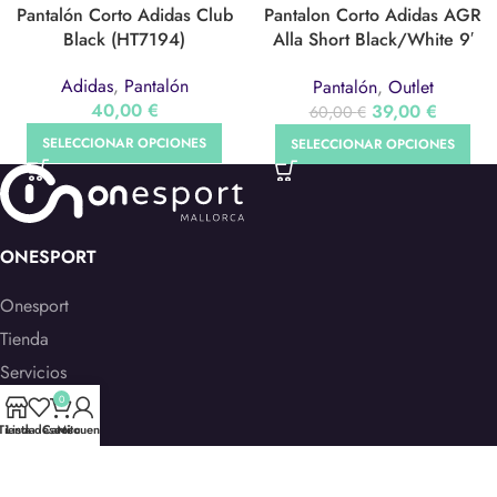
Pantalón Corto Adidas Club
Pantalon Corto Adidas AGR
Black (HT7194)
Alla Short Black/White 9′
(GL1215)
Adidas
,
Pantalón
Pantalón
,
Outlet
40,00
€
39,00
€
60,00
€
SELECCIONAR OPCIONES
SELECCIONAR OPCIONES
ONESPORT
Onesport
Tienda
Servicios
0
Contacto
Tienda
Lista deseos
Carrito
Mi cuenta
Galería
Trabaja con nosotros