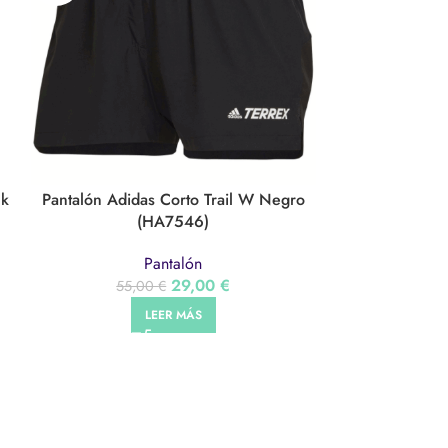
ck
Pantalón Adidas Corto Trail W Negro
Short Bullpade
(HA7546)
Bull
Pantalón
29,00
€
55,00
€
SELEC
LEER MÁS
LEGAL
CONTACTO