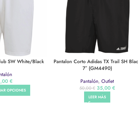
Club SW White/Black
Pantalon Corto Adidas TX Trail SH Bla
7″ (GM4490)
ntalón
5,00
€
Pantalón
,
Outlet
35,00
€
50,00
€
NAR OPCIONES
LEER MÁS
ORT
CENTROS
AVISO 