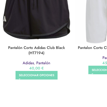
Pantalón Corto Adidas Club Black
Pantalon Corto 
(HT7194)
Pa
Adidas
,
Pantalón
4
40,00
€
SELECCIO
SELECCIONAR OPCIONES
ONESP