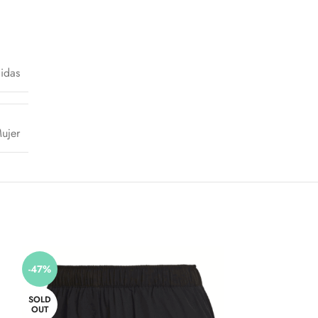
idas
ujer
-47%
SOLD
OUT