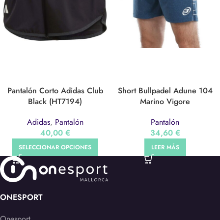
Pantalón Corto Adidas Club
Short Bullpadel Adune 104
Black (HT7194)
Marino Vigore
Adidas
,
Pantalón
Pantalón
40,00
€
34,60
€
SELECCIONAR OPCIONES
LEER MÁS
ONESPORT
Onesport