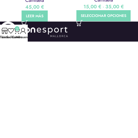
Camiseta
15,00
€
-
35,00
€
45,00
€
SELECCIONAR OPCIONES
LEER MÁS
0
Tienda
Lista deseos
Carrito
Mi cuenta
ONESPORT
Onesport
Tienda
Servicios
Contacto
Galería
Trabaja con nosotros
CENTROS
Club Duva