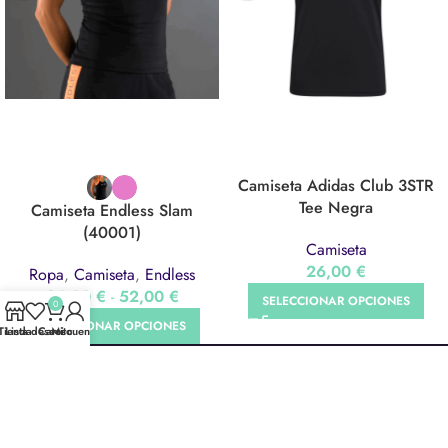
Camiseta Adidas Club 3STR
Tee Negra
Camiseta Endless Slam
(40001)
Camiseta
26,00
€
Ropa
,
Camiseta
,
Endless
26,00
€
-
52,00
€
SELECCIONAR OPCIONES
0
SELECCIONAR OPCIONES
Tienda
Lista deseos
Carrito
Mi cuenta
ONESPORT