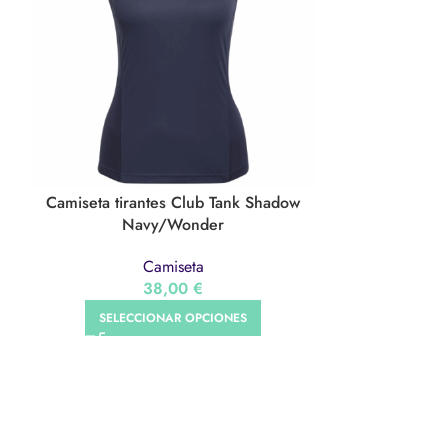
Camiseta tirantes Club Tank Shadow
Camiseta tir
Navy/Wonder
Camiseta
38,00
€
SELECCIONAR OPCIONES
LEGAL
CONTACTO
al
info@onesportmallorca.com