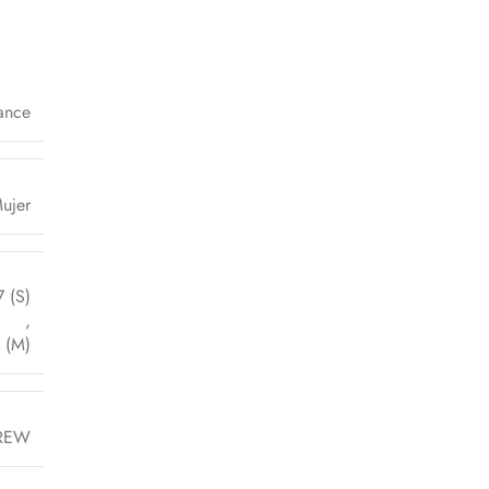
ance
ujer
7 (S)
,
 (M)
REW