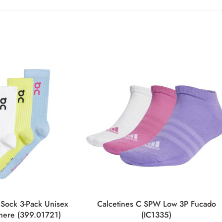
 Sock 3-Pack Unisex
Calcetines C SPW Low 3P Fucado
phere (399.01721)
(IC1335)