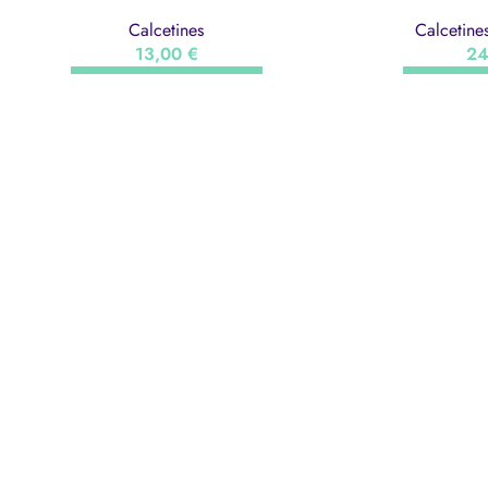
Calcetines
Calcetine
13,00
€
2
SELECCIONAR OPCIONES
SELECCIO
ONESP
Onesport
Tienda
Servicios
Contacto
Galería
Trabaja c
®Onesport Mallorca 2022. Tots els drets reservats
.