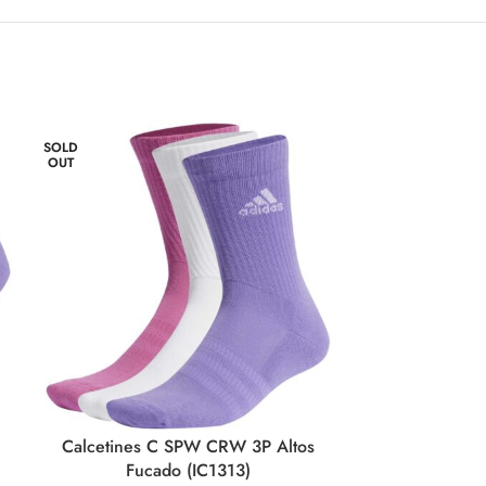
SOLD
OUT
Calcetines C SPW CRW 3P Altos
Calcetines
Fucado (IC1313)
Fus