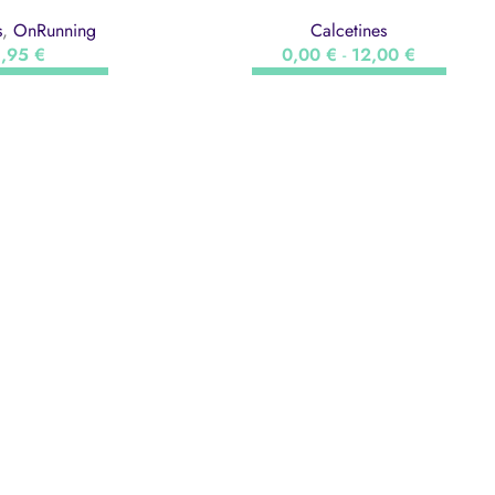
s
,
OnRunning
Calcetines
4,95
€
0,00
€
-
12,00
€
NAR OPCIONES
SELECCIONAR OPCIONES
ORT
CENTROS
AVISO 
Club Duva
Aviso leg
Nu’u
Política
Actividades Deportivas
Política 
Municipales Pollença
reembols
Piscina Pollença
Piscina Capdepera
on nosotros
Mou-te