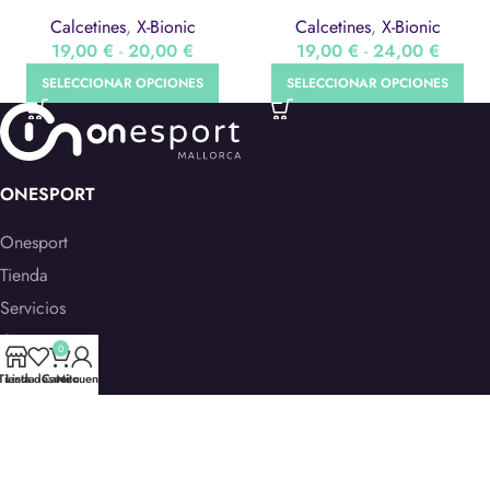
Calcetines
,
X-Bionic
Calcetines
,
X-Bionic
19,00
€
-
20,00
€
19,00
€
-
24,00
€
SELECCIONAR OPCIONES
SELECCIONAR OPCIONES
ONESPORT
Onesport
Tienda
Servicios
Contacto
0
Galería
Tienda
Lista deseos
Carrito
Mi cuenta
Trabaja con nosotros
CENTROS