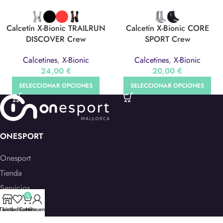
Calcetín X-Bionic TRAILRUN
Calcetín X-Bionic CORE
DISCOVER Crew
SPORT Crew
Calcetines
,
X-Bionic
Calcetines
,
X-Bionic
24,00
€
20,00
€
SELECCIONAR OPCIONES
SELECCIONAR OPCIONES
ONESPORT
Onesport
Tienda
Servicios
0
Contacto
Tienda
Lista deseos
Carrito
Mi cuenta
Galería