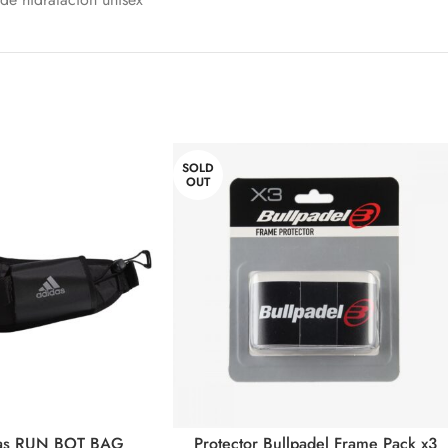
SOLD
OUT
das RUN BOT BAG
Protector Bullpadel Frame Pack x3