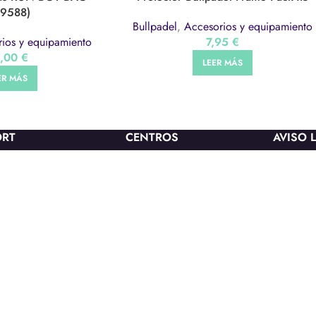
S9588)
Bullpadel
,
Accesorios y equipamiento
ios y equipamiento
7,95
€
0,00
€
LEER MÁS
ER MÁS
ORT
CENTROS
AVISO 
Club Duva
Aviso leg
Nu’u
Política
Actividades Deportivas
Política 
Municipales Pollença
reembols
Piscina Pollença
Piscina Capdepera
on nosotros
Mou-te