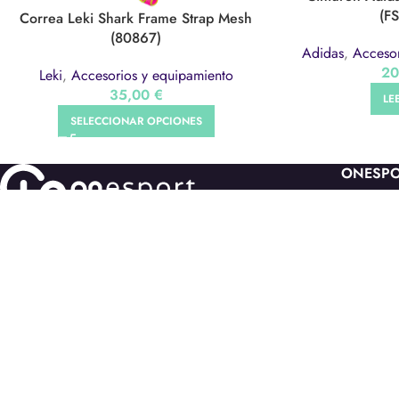
(F
Correa Leki Shark Frame Strap Mesh
(80867)
Adidas
,
Accesor
2
Leki
,
Accesorios y equipamiento
35,00
€
LE
SELECCIONAR OPCIONES
ONESP
Onesport
Tienda
Servicios
Contacto
Galería
Trabaja c
®Onesport Mallorca 2022. Tots els drets reservats
.