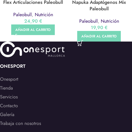
Flex Articulaciones Paleobull
Napuka Adaptógenos Mix
Paleobull
Paleobull
,
Nutrición
24,90
€
Paleobull
,
Nutrición
19,90
€
AÑADIR AL CARRITO
AÑADIR AL CARRITO
ONESPORT
Onesport
Tienda
Servicios
Contacto
Galería
Trabaja con nosotros