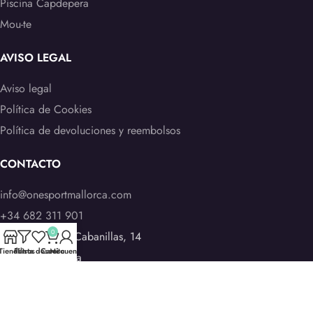
Piscina Capdepera
Mou-te
AVISO LEGAL
Aviso legal
Política de Cookies
Política de devoluciones y reembolsos
CONTACTO
info@onesportmallorca.com
+34 682 311 901
0
C Joan Bautista Cabanillas, 14
Tienda
Filtros
Lista deseos
Carrito
Mi cuenta
07460 - Pollença
®Onesport Mallorca 2022. Tots els drets reservats
.